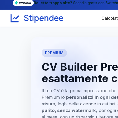
Bollette troppo alte?
Scoprilo gratis con Switch
switcho
Stipendee
Calcolat
PREMIUM
CV Builder Pr
esattamente c
Il tuo CV è la prima impressione che 
Premium lo
personalizzi in ogni de
misura, loghi delle aziende in cui hai 
pulito, senza watermark
, per ogni
al mese, con un risparmio ulteriore su