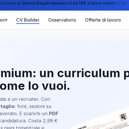
›
o e ricevi un
Buono Regalo Amazon.it da 10€
al primo switch.
ADV
CV Builder
Osservatorio
Offerte di lavoro
ori
▾
emium: un curriculum p
ome lo vuoi.
dai a un recruiter. Con
ttaglio
: font, sezioni su
lavorato. E scarichi un
PDF
 candidatura. Costa 2,99 €
i piani trimestrale e