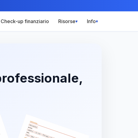
Check-up finanziario
Risorse
Info
▾
▾
rofessionale,