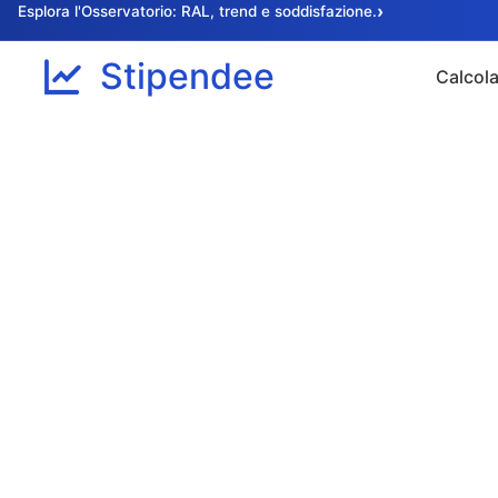
›
Esplora l'Osservatorio: RAL, trend e soddisfazione.
Stipendee
Calcola
© 2026 Stipendee® · Forcelab, P.IVA 14481340967
·
Chi siamo
·
Metodologia
·
Tabella lordo netto
·
info@stipendee.it
·
Privacy