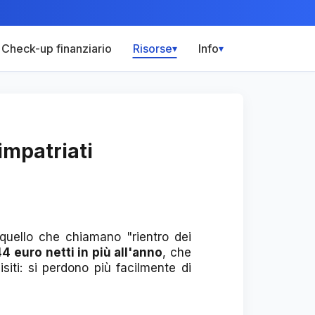
Check-up finanziario
Risorse
Info
▾
▾
impatriati
 (quello che chiamano "rientro dei
4 euro netti in più all'anno
, che
siti: si perdono più facilmente di