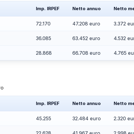
Imp. IRPEF
Netto annuo
Netto me
72.170
47.208 euro
3.372 eu
36.085
63.452 euro
4.532 eu
28.868
66.708 euro
4.765 eu
ro
Imp. IRPEF
Netto annuo
Netto me
45.255
32.484 euro
2.320 eu
22.628
41.967 euro
2.998 eu