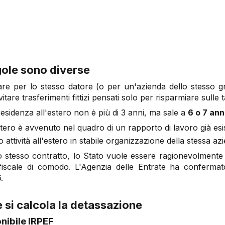
gole sono diverse
rare per lo stesso datore (o per un'azienda dello stesso gr
vitare trasferimenti fittizi pensati solo per risparmiare sulle 
residenza all'estero non è più di 3 anni, ma sale a
6 o 7 ann
estero è avvenuto nel quadro di un rapporto di lavoro già es
o attività all'estero in stabile organizzazione della stessa a
o stesso contratto, lo Stato vuole essere ragionevolmente 
cale di comodo. L'Agenzia delle Entrate ha confermato
.
 si calcola la detassazione
nibile IRPEF