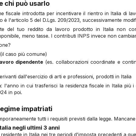
 e chi può usarlo
e fiscale introdotta per incentivare il rientro in Italia di la
nto è l'articolo 5 del D.Lgs. 209/2023, successivamente modi
te del tuo reddito da lavoro prodotto in Italia non co
onibile, meno tasse. I contributi INPS invece non cambian
ione?
(il caso più comune)
i lavoro dipendente
(es. collaborazioni coordinate e contin
rivanti dall'esercizio di arti e professioni, prodotti in Italia
: l'anno in cui trasferisci la residenza fiscale in Italia più
024 in poi.
regime impatriati
oraneamente tutti i requisiti previsti dalla legge. Mancane 
alia negli ultimi 3 anni
esidente in Italia nei tre periodi d'imposta precedenti a quel