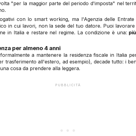
volta "per la maggior parte del periodo d'imposta" nel territ
no.
ogativi con lo smart working, ma l'Agenzia delle Entrate h
sico in cui lavori, non la sede del tuo datore. Puoi lavorare
ne in Italia e restare nel regime. La condizione è una:
più
enza per almeno 4 anni
i formalmente a mantenere la residenza fiscale in Italia p
er trasferimento all'estero, ad esempio), decade tutto: i b
è una cosa da prendere alla leggera.